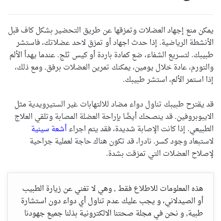
يمكن منع إجهاد العضلات وتمزقها عن طريق التحضير بشكل كاف قبل
الأنشطة الرياضية. إذا حدث اجهاد أو تمزق لاحد عضلاتك، فاستشر
طبيبك. لتسريع الشفاء، ضع كمادة باردة أو كيس ثلج. عندما يهدأ الألم
والتورم، عادة خلال يومين، يمكنك تمرين العضلات برفق. ومع ذلك،
إذا استمر الألم، استشر طبيبك.
قد يقترح طبيبك تناول دواء مضاد للالتهابات غير الستيرويدية مثل
الايبوبروفين. قد ينصحك أيضًا بإراحة العضلة المصابة وتلقي العلاج
الطبيعي. إذا كانت الإصابة شديدة، فقد يتم اجراء
أشعة سينية
لاستبعاد وجود كسر. نادرا، قد تكون هناك حاجة لعملية جراحية
لإصلاح العضلات التي تمزقت بشدة.
هذه المعلومات للاطلاع فقط , وهي لا تغني عن زيارة الطبيب
أو الصيدلاني، و يجب عليك عدم تناول أي دواء دون استشارة
طبية, و نحن في مجلة صحتنا الالكترونية بذلنا جميع جهودنا