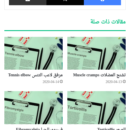
مقالات ذات صلة
تشنج العضلات Muscle cramps
مرفق لاعب التنس Tennis elbow
2020-04-14
2020-04-13
الصعر Torticollis
فيبروميالجيا Fibromyalgia