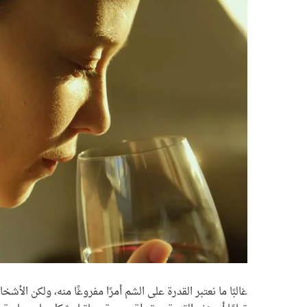
غالبًا ما نعتبر القدرة على الشم أمرًا مفروغًا منه، ولكن ا