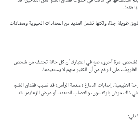
يتم استنشاقها في الأنف في حدوث فقدان الشم .مثل التدخين، قد
ًا فقط.
تذوق طويلة جدًا، ولكنها تشمل العديد من المضادات الحيوية ومضادات
م لدى الشخص. مرة أخرى، ضع في اعتبارك أن كل حالة تختلف من شخص
روف، على الرغم من أن الكثير منهم لا يستعيدها.
ة الطبيعية. إصابات الدماغ (صدمة الرأس) قد تسبب فقدان الشم،
في ذلك مرض باركنسون، والتصلب المتعدد، أو مرض الزهايمر. قد
يلي: