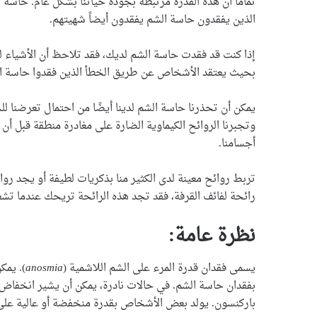
تمامًا أن هذه القدرة مرتبطة بجودة حياتنا بشكل عام. حاس
الذين يفقدون حاسة الشم يفقدون أيضاً شهيتهم.
إذا كنت قد فقدت حاسة الشم لديك، فقد تلاحظ أن الأشياء ل
بحيث يعتقد الأشخاص عن طريق الخطأ الذين فقدوا حاسة ال
يمكن أن تحذرنا حاسة الشم لدينا أيضًا من احتمال تعرضنا لل
وتجبرنا الروائح الكيماوية الضارة على مغادرة منطقة قبل أن 
أجسامنا.
تربط روائح معينة لدى الكثير منا بذكريات لطيفة أو يجد رو
رائحة لفائف القرفة، فقد تجد هذه الرائحة تريحك عندما تشعر 
نظرة عامة:
يسمى فقدان قدرة المرء على الشم اللاشمية (
anosmia
). يمك
بفقدان حاسة الشم. في حالات نادرة، يمكن أن يشير انخفاض
باركنسون. يولد بعض الأشخاص بقدرة منخفضة أو عالية على ا