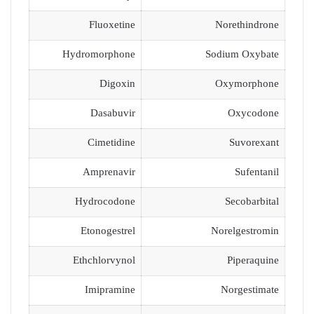
Fluoxetine
Norethindrone
Hydromorphone
Sodium Oxybate
Digoxin
Oxymorphone
Dasabuvir
Oxycodone
Cimetidine
Suvorexant
Amprenavir
Sufentanil
Hydrocodone
Secobarbital
Etonogestrel
Norelgestromin
Ethchlorvynol
Piperaquine
Imipramine
Norgestimate