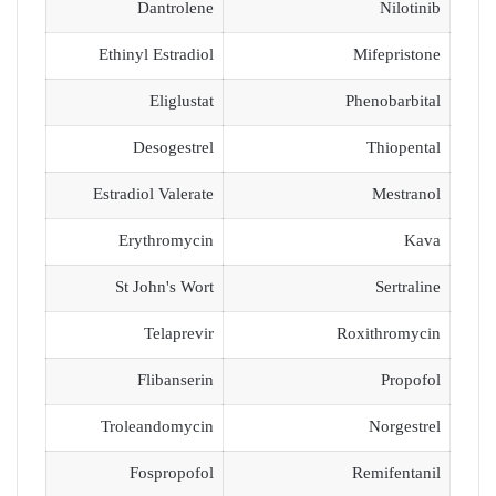
Dantrolene
Nilotinib
Ethinyl Estradiol
Mifepristone
Eliglustat
Phenobarbital
Desogestrel
Thiopental
Estradiol Valerate
Mestranol
Erythromycin
Kava
St John's Wort
Sertraline
Telaprevir
Roxithromycin
Flibanserin
Propofol
Troleandomycin
Norgestrel
Fospropofol
Remifentanil