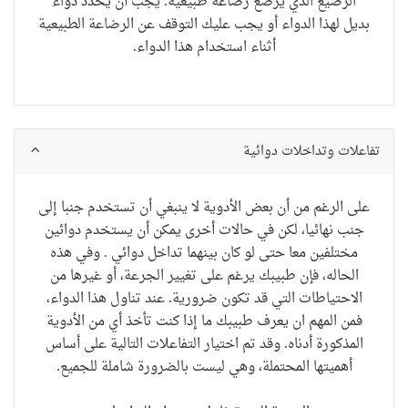
الرضيع الذي يرضع رضاعة طبيعية. يجب أن يحدد دواء
بديل لهذا الدواء أو يجب عليك التوقف عن الرضاعة الطبيعية
أثناء استخدام هذا الدواء.
تفاعلات وتداخلات دوائية
على الرغم من أن
بعض الأدوية
لا ينبغي أن تستخدم
جنبا إلى
جنب
نهائيا
،
لكن في حالات أخرى
يمكن أن يستخدم
دوائين
مختلفين
معا
حتى لو
كان بينهما تداخل دوائي
. و
في
هذه
الحاله
، فإن طبيبك
يرغم على
تغيير
الجرعة
،
أو
غيرها من
الاحتياطات
التي
قد تكون ضرورية.
عند
تناول هذا الدواء
،
فمن
المهم ان يعرف طبيبك
ما إذا
كنت تأخذ أي
من الأدوية
المذكورة
أدناه
.
وقد تم اختيار
التفاعلات
التالية
على أساس
أهميتها
المحتملة
، وهي ليست
بالضرورة
شاملة للجميع.