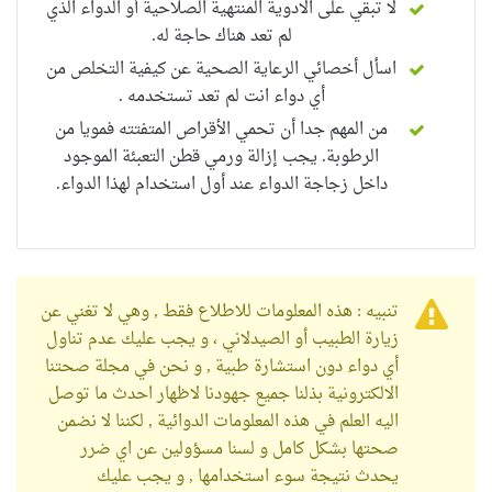
لا تبقي على الادوية المنتهية الصلاحية أو الدواء الذي
لم تعد هناك حاجة له.
اسأل أخصائي الرعاية الصحية عن كيفية التخلص من
أي دواء انت لم تعد تستخدمه .
من المهم جدا أن تحمي الأقراص المتفتته فمويا من
الرطوبة. يجب إزالة ورمي قطن التعبئة الموجود
داخل زجاجة الدواء عند أول استخدام لهذا الدواء.
تنبيه : هذه المعلومات للاطلاع فقط , وهي لا تغني عن
زيارة الطبيب أو الصيدلاني ، و يجب عليك عدم تناول
أي دواء دون استشارة طبية , و نحن في مجلة صحتنا
الالكترونية بذلنا جميع جهودنا لاظهار احدث ما توصل
اليه العلم في هذه المعلومات الدوائية , لكننا لا نضمن
صحتها بشكل كامل و لسنا مسؤولين عن اي ضرر
يحدث نتيجة سوء استخدامها , و يجب عليك