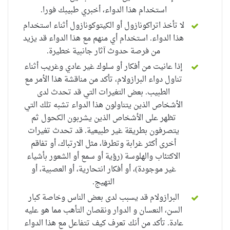
استخدام هذا الدواء، أخبري طبيبك فورا.
لا تأخذ اتراكونازول أو الكيتوكونازول أثناء استخدام
هذا الدواء. استخدام أي منهم مع هذا الدواء قد يزيد
من فرصة حدوث آثار جانبية خطيرة.
إذا عانيت من أفكار أو سلوك غير عادي وغريب أثناء
تناول دواء البرازولام، تأكد من مناقشة هذا الأمر مع
الطبيب. بعض التغيرات التي قد تحدث لدى
الأشخاص الذين يتناولون هذا الدواء تشبه تلك التي
تظهر على الأشخاص الذين يشربون الكحول ثم
يتصرفون بطريقة غير طبيعية. قد تحدث تغيرات
أخرى أكثر غرابة وتطرفا، مثل الارتباك، أو تفاقم
الاكتئاب والهلوسة (رؤية أ
و سمع
أو
الشعور
بأشياء
غير موجودة
)، أو أفكار انتحارية، أو العصبية، أو
التهيج.
البرازولام قد يسبب
لدى بعض الناس وخاصة كبار
السن، النعسان و الدوار ونقصان التأهب
مما هو عليه
عادة. تأكد من أنك تعرف كيف تتفاعل مع هذا الدواء