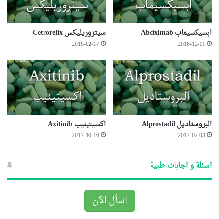
ابسيكسيماب Abciximab
سيتروريليكس Cetrorelix
2018-02-17
2016-12-11
البروستاديل Alprostadil
اكسيتينيب Axitinib
2017-10-16
2017-02-03
اسئلة و اجابات طبية
اسأل الآن