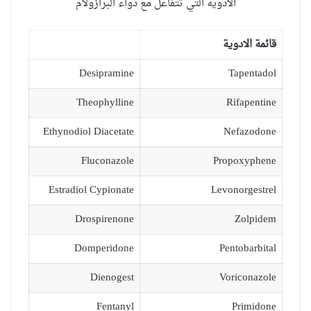
الادوية التي تتفاعل مع دواء البرازولام
قائمة الادوية
Desipramine
Tapentadol
Theophylline
Rifapentine
Ethynodiol Diacetate
Nefazodone
Fluconazole
Propoxyphene
Estradiol Cypionate
Levonorgestrel
Drospirenone
Zolpidem
Domperidone
Pentobarbital
Dienogest
Voriconazole
Fentanyl
Primidone