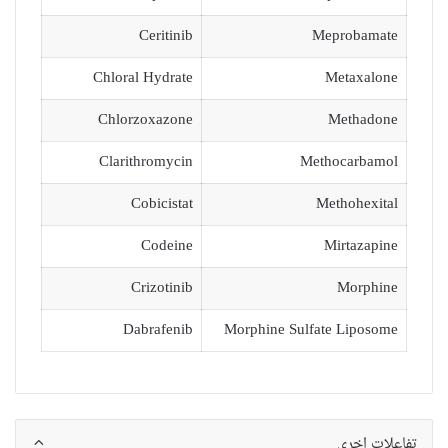
Ceritinib
Meprobamate
Chloral Hydrate
Metaxalone
Chlorzoxazone
Methadone
Clarithromycin
Methocarbamol
Cobicistat
Methohexital
Codeine
Mirtazapine
Crizotinib
Morphine
Dabrafenib
Morphine Sulfate Liposome
تفاعلات اخرى