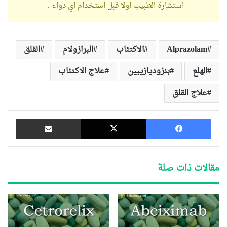
استشارة الطبيب اولا قبل استخدام اي دواء .
Alprazolam
الاكتئاب
البرازولام
القلق
الهلع
بنزوديازيبين
علاج الاكتئاب
علاج القلق
فيسبوك
‫X
مشاركة عبر البريد
مقالات ذات صلة