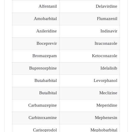
Alfentanil
Delavirdine
Amobarbital
Flumazenil
Anileridine
Indinavir
Boceprevir
Itraconazole
Bromazepam
Ketoconazole
Buprenorphine
Idelalisib
Butabarbital
Levorphanol
Butalbital
Meclizine
Carbamazepine
Meperidine
Carbinoxamine
Mephenesin
Carisoprodol
Mephobarbital