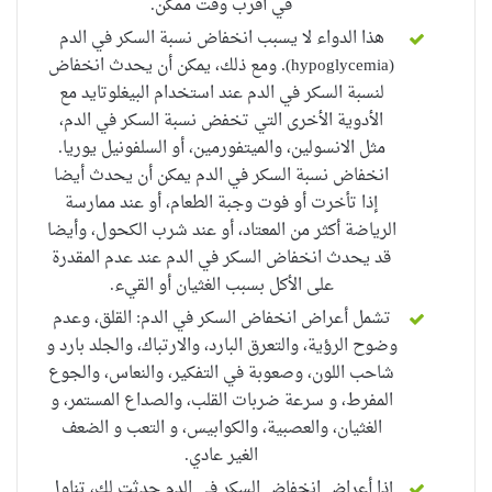
في أقرب وقت ممكن.
هذا الدواء لا يسبب انخفاض نسبة السكر في الدم
(hypoglycemia). ومع ذلك، يمكن أن يحدث انخفاض
لنسبة السكر في الدم عند استخدام
البيغلوتايد
مع
الأدوية الأخرى التي تخفض نسبة السكر في الدم،
مثل الانسولين، و
الميتفورمين
، أو السلفونيل يوريا.
انخفاض نسبة السكر في
الدم
يمكن أن يحدث
أيضا
إذا
تأخرت
أو فوت وجبة الطعام، أو عند ممارسة
الرياضة أكثر من المعتاد، أو عند شرب الكحول، وأيضا
قد يحدث انخفاض السكر في الدم عند عدم المقدرة
على الأكل بسبب الغثيان أو القيء
.
تشمل أعراض انخفاض السكر في الدم: القلق، وعدم
وضوح الرؤية، والتعرق البارد، والارتباك، والجلد بارد و
شاحب اللون، وصعوبة في التفكير، والنعاس، والجوع
المفرط، و سرعة ضربات القلب، والصداع المستمر، و
الغثيان، والعصبية، والكوابيس، و التعب و الضعف
الغير عادي.
إذا أعراض
انخفاض السكر في الدم
حدثت لك، تناول