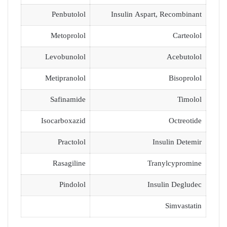
Penbutolol
Insulin Aspart, Recombinant
Metoprolol
Carteolol
Levobunolol
Acebutolol
Metipranolol
Bisoprolol
Safinamide
Timolol
Isocarboxazid
Octreotide
Practolol
Insulin Detemir
Rasagiline
Tranylcypromine
Pindolol
Insulin Degludec
Simvastatin