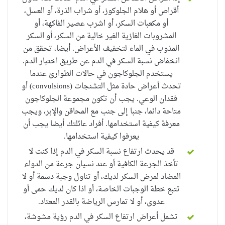
أقراص أو هلام الجلوكوز، أو شراب الذرة، أو العسل،
أو مكعبات السكر، أو اشرب عصير الفاكهة، أو
المشروبات الغازية الغير خالية من السكر، أو السكر
المذوب في الماء ل
تخفيف
الأعراض. أيضا، تحقق من
انخفاض نسبة السكر في الدم عن طريق اختبار الدم.
يستخدم الجلوكاجون في
حالات الطوارئ عندما
تحدث أعراض حادة مثل التشنجات (convulsions) أو
فقدان الوعي. يجب أن تكون
مجموعة
الجلوكاجون
متاحة دائما، جنبا إلى جنب مع المحاقن والإبر، ويجب
معرفة كيفية استخدامها. أفراد عائلتك أيضا يجب أن
يعرفوا كيفية استخدامها.
قد يحدث ارتفاع نسبة السكر في الدم إذا كنت لا
تأخذ الجرعة الكافية أو عند نسيان جرعة من الدواء
المضاد لمرض السكر لديك، أو تناول وجبة دسمة أو لا
تتبع خطة الوجبات الخاصة، أو اذا كان لديك حمى أو
عدوى، أو لا تمارس الرياضة بالقدر
المعتاد.
تشمل أعراض ارتفاع السكر في الدم رؤية مشوشة،