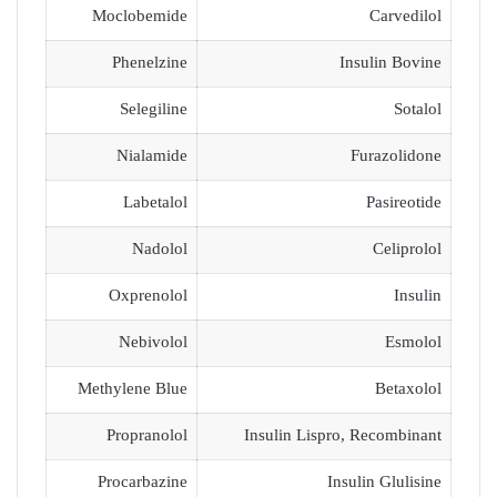
Moclobemide
Carvedilol
Phenelzine
Insulin Bovine
Selegiline
Sotalol
Nialamide
Furazolidone
Labetalol
Pasireotide
Nadolol
Celiprolol
Oxprenolol
Insulin
Nebivolol
Esmolol
Methylene Blue
Betaxolol
Propranolol
Insulin Lispro, Recombinant
Procarbazine
Insulin Glulisine