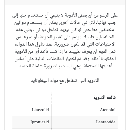
على الرغم من أن
بعض الأدوية
لا ينبغي أن تستخدم
جنبا إلى
جنب
نهائيا
،
لكن في حالات أخرى
يمكن أن يستخدم
دوائين
مختلفين
معا
حتى لو
كان بينهما تداخل دوائي
. و
في
هذه
الحاله
، فإن طبيبك
يرغم على
تغيير
الجرعة
،
أو
غيرها من
الاحتياطات
التي
قد تكون ضرورية.
عند
تناول هذا الدواء
،
فمن
المهم ان يعرف طبيبك
ما إذا
كنت تأخذ أي
من الأدوية
المذكورة
أدناه
.
وقد تم اختيار
التفاعلات
التالية
على أساس
أهميتها
المحتملة
، وهي ليست
بالضرورة
شاملة للجميع.
الادوية التي تتفاعل مع دواء البيغلوتايد
قائمة الادوية
Linezolid
Atenolol
Iproniazid
Lanreotide