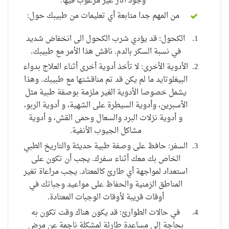
وجود آثار غير مرغوب فيها.
من المهم جدا متابعة أي تعليمات من طبيبك حول:
الكحول: قد يؤدي شرب الكحول الى انخفاض شديد
في نسبة السكر بالدم. ناقش هذا الأمر مع طبيبك.
الأدوية الأخرى: لا تأخذ أدوية أخرى أثناء العلاج بدواء
البيغلوتايد
ما لم يكن قد تم مناقشتها مع طبيبك. وهذا
يشمل خصوصا الأدوية الغير ملزمة بوصفة طبية مثل
الأسبرين، وأدوية السيطرة على
الشهية،
و أدوية
الربو
،
و أدوية
نزلات البرد
والسعال وحمى القش، و أدوية
مشاكل الجيوب الأنفية.
السفر: حافظ على وصفة طبية حديثة والتاريخ الطبي
الخاص بك معك أثناء سفرك. يجب أن تكون على
استعداد لمواجهة أي طارئ
كالمعتاد
.
يجب مراعاة
تغير
المناطق الزمنية والحفاظ على مواعيد وجباتك
في
أوقات قريبة
لأوقات الوجبات المعتادة.
في حالات الطوارئ: قد يكون هناك وقت تكون به
بحاجة إلى مساعدة طارئة لمشكلة ناجمة عن مرض