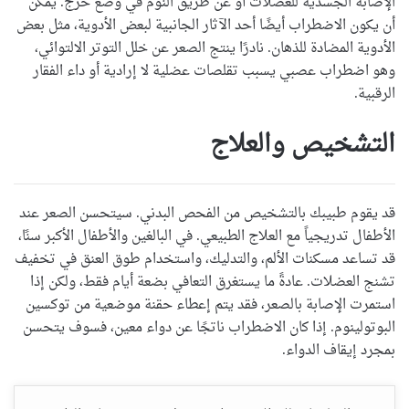
الإصابة الجسدية للعضلات أو عن طريق النوم في وضع حرج. يمكن
أن يكون الاضطراب أيضًا أحد الآثار الجانبية لبعض الأدوية، مثل بعض
الأدوية المضادة للذهان. نادرًا ينتج الصعر عن خلل التوتر الالتوائي،
وهو اضطراب عصبي يسبب تقلصات عضلية لا إرادية أو داء الفقار
الرقبية.
التشخيص والعلاج
قد يقوم طبيبك بالتشخيص من الفحص البدني. سيتحسن الصعر عند
الأطفال تدريجياً مع العلاج الطبيعي. في البالغين والأطفال الأكبر سنًا،
قد تساعد مسكنات الألم، والتدليك، واستخدام طوق العنق في تخفيف
تشنج العضلات. عادةً ما يستغرق التعافي بضعة أيام فقط، ولكن إذا
استمرت الإصابة بالصعر، فقد يتم إعطاء حقنة موضعية من توكسين
البوتولينوم. إذا كان الاضطراب ناتجًا عن دواء معين، فسوف يتحسن
بمجرد إيقاف الدواء.