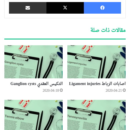
فيسبوك
‫X
مشاركة عبر البريد
مقالات ذات صلة
اصابات الرباط Ligament injuries
التكيس العقدي Ganglion cysts
2020-04-18
2020-04-21