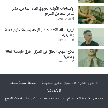
الإسعافات الأولية لحروق الماء الساخن: دليل
شامل للتعامل السريع
2025-04-25
كيفية إزالة الكدمات من الوجه بسرعة: طرق فعالة
وطبيعية
2025-04-15
علاج التهاب الحلق في المنزل: طرق طبيعية فعالة
ومجربة
2025-04-15
© حقوق النشر 2026، جميع الحقوق محفوظة |
صحتنا | مجلة صحتنا
الالكترونية
من نحن
شروط الاستخدام
سياسة الخصوصية
اتصل بنا
خريطة الموقع