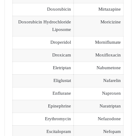
Doxorubicin
Mirtazapine
Doxorubicin Hydrochloride
Moricizine
Liposome
Droperidol
Morniflumate
Droxicam
Moxifloxacin
Eletriptan
Nabumetone
Eliglustat
Nafarelin
Enflurane
Naproxen
Epinephrine
Naratriptan
Erythromycin
Nefazodone
Escitalopram
Nefopam