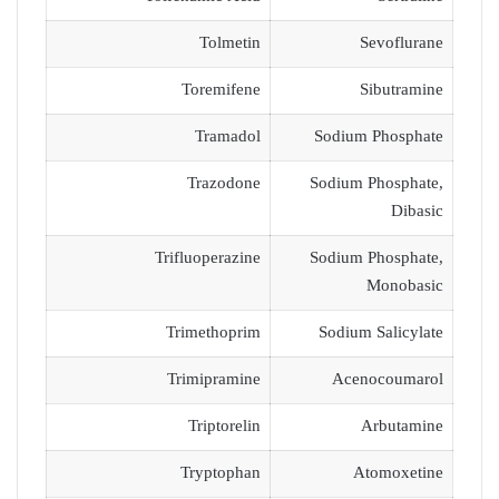
Tolmetin
Sevoflurane
Toremifene
Sibutramine
Tramadol
Sodium Phosphate
Trazodone
Sodium Phosphate,
Dibasic
Trifluoperazine
Sodium Phosphate,
Monobasic
Trimethoprim
Sodium Salicylate
Trimipramine
Acenocoumarol
Triptorelin
Arbutamine
Tryptophan
Atomoxetine