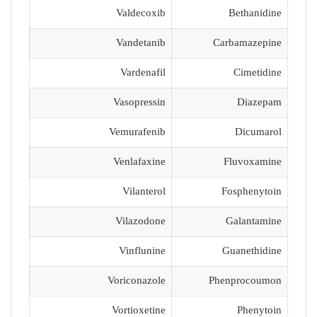
Valdecoxib
Bethanidine
Vandetanib
Carbamazepine
Vardenafil
Cimetidine
Vasopressin
Diazepam
Vemurafenib
Dicumarol
Venlafaxine
Fluvoxamine
Vilanterol
Fosphenytoin
Vilazodone
Galantamine
Vinflunine
Guanethidine
Voriconazole
Phenprocoumon
Vortioxetine
Phenytoin