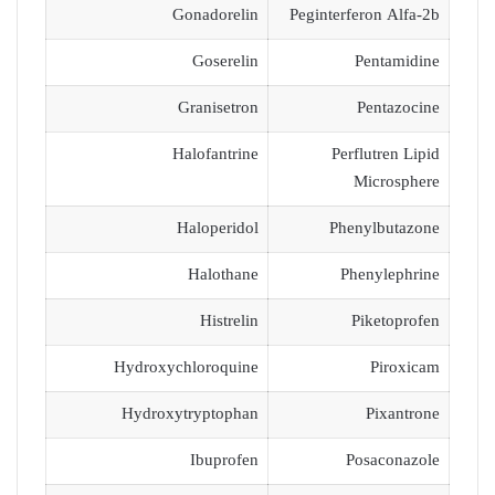
Gonadorelin
Peginterferon Alfa-2b
Goserelin
Pentamidine
Granisetron
Pentazocine
Halofantrine
Perflutren Lipid
Microsphere
Haloperidol
Phenylbutazone
Halothane
Phenylephrine
Histrelin
Piketoprofen
Hydroxychloroquine
Piroxicam
Hydroxytryptophan
Pixantrone
Ibuprofen
Posaconazole