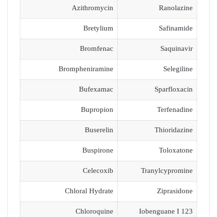
Azithromycin
Ranolazine
Bretylium
Safinamide
Bromfenac
Saquinavir
Brompheniramine
Selegiline
Bufexamac
Sparfloxacin
Bupropion
Terfenadine
Buserelin
Thioridazine
Buspirone
Toloxatone
Celecoxib
Tranylcypromine
Chloral Hydrate
Ziprasidone
Chloroquine
Iobenguane I 123