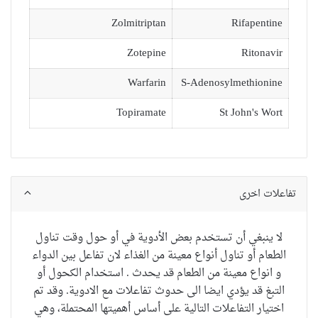
Zolmitriptan
Rifapentine
Zotepine
Ritonavir
Warfarin
S-Adenosylmethionine
Topiramate
St John's Wort
تفاعلات اخرى
لا ينبغي أن تستخدم
بعض الأدوية
في
أو حول
وقت
تناول
الطعام أو
تناول أنواع
معينة من الغذاء
لان
تفاعل بين الدواء
و انواع معينة من الطعام قد يحدث
.
استخدام الكحول
أو
التبغ
قد
يؤدي ايضا الى حدوث تفاعلات مع الادوية
.
وقد تم
اختيار
التفاعلات
التالية
على أساس
أهميتها
المحتملة
، وهي