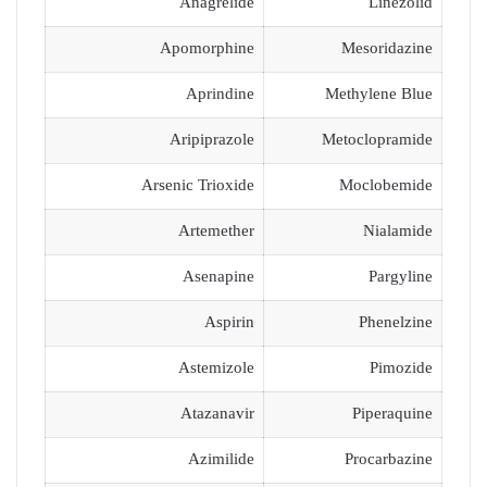
Anagrelide
Linezolid
Apomorphine
Mesoridazine
Aprindine
Methylene Blue
Aripiprazole
Metoclopramide
Arsenic Trioxide
Moclobemide
Artemether
Nialamide
Asenapine
Pargyline
Aspirin
Phenelzine
Astemizole
Pimozide
Atazanavir
Piperaquine
Azimilide
Procarbazine