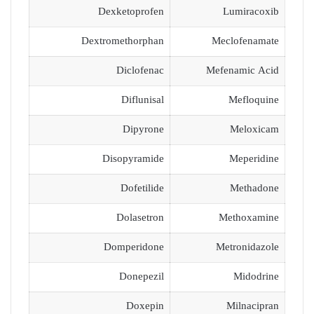
Dexketoprofen
Lumiracoxib
Dextromethorphan
Meclofenamate
Diclofenac
Mefenamic Acid
Diflunisal
Mefloquine
Dipyrone
Meloxicam
Disopyramide
Meperidine
Dofetilide
Methadone
Dolasetron
Methoxamine
Domperidone
Metronidazole
Donepezil
Midodrine
Doxepin
Milnacipran