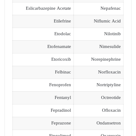
Eslicarbazepine Acetate
Nepafenac
Etilefrine
Niflumic Acid
Etodolac
Nilotinib
Etofenamate
Nimesulide
Etoricoxib
Norepinephrine
Felbinac
Norfloxacin
Fenoprofen
Nortriptyline
Fentanyl
Octreotide
Fepradinol
Ofloxacin
Feprazone
Ondansetron