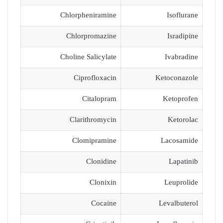
Chlorpheniramine
Isoflurane
Chlorpromazine
Isradipine
Choline Salicylate
Ivabradine
Ciprofloxacin
Ketoconazole
Citalopram
Ketoprofen
Clarithromycin
Ketorolac
Clomipramine
Lacosamide
Clonidine
Lapatinib
Clonixin
Leuprolide
Cocaine
Levalbuterol