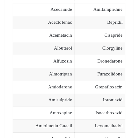
Acecainide
Amifampridine
Aceclofenac
Bepridil
Acemetacin
Cisapride
Albuterol
Clorgyline
Alfuzosin
Dronedarone
Almotriptan
Furazolidone
Amiodarone
Grepafloxacin
Amisulpride
Iproniazid
Amoxapine
Isocarboxazid
Amtolmetin Guacil
Levomethadyl