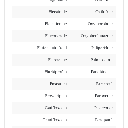
Fingolimod
Oxaprozin
Flecainide
Oxilofrine
Floctafenine
Oxymorphone
Fluconazole
Oxyphenbutazone
Flufenamic Acid
Paliperidone
Fluoxetine
Palonosetron
Flurbiprofen
Panobinostat
Foscarnet
Parecoxib
Frovatriptan
Paroxetine
Gatifloxacin
Pasireotide
Gemifloxacin
Pazopanib