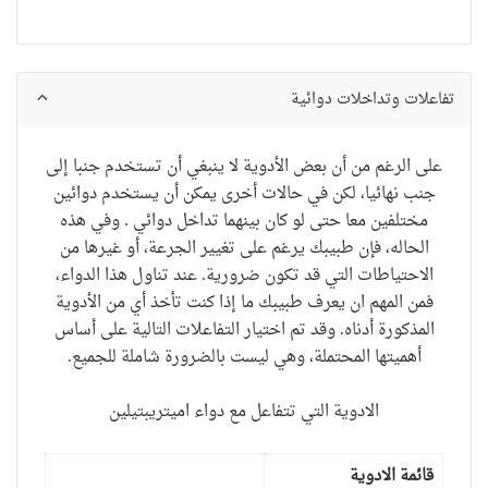
تفاعلات وتداخلات دوائية
على الرغم من أن
بعض الأدوية
لا ينبغي أن تستخدم
جنبا إلى
جنب
نهائيا
،
لكن في حالات أخرى
يمكن أن يستخدم
دوائين
مختلفين
معا
حتى لو
كان بينهما تداخل دوائي
. و
في
هذه
الحاله
، فإن طبيبك
يرغم على
تغيير
الجرعة
،
أو
غيرها من
الاحتياطات
التي
قد تكون ضرورية.
عند
تناول هذا الدواء
،
فمن
المهم ان يعرف طبيبك
ما إذا
كنت تأخذ أي
من الأدوية
المذكورة
أدناه
.
وقد تم اختيار
التفاعلات
التالية
على أساس
أهميتها
المحتملة
، وهي ليست
بالضرورة
شاملة للجميع.
الادوية التي تتفاعل مع دواء اميتريبتيلين
قائمة الادوية