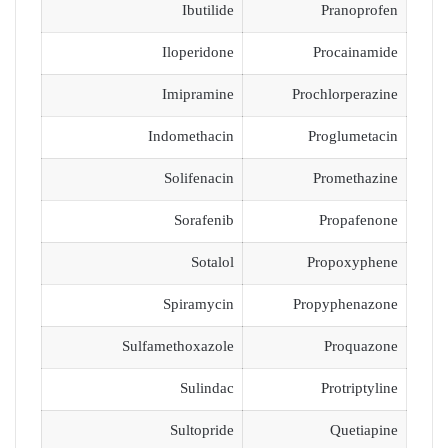
Ibutilide
Pranoprofen
Iloperidone
Procainamide
Imipramine
Prochlorperazine
Indomethacin
Proglumetacin
Solifenacin
Promethazine
Sorafenib
Propafenone
Sotalol
Propoxyphene
Spiramycin
Propyphenazone
Sulfamethoxazole
Proquazone
Sulindac
Protriptyline
Sultopride
Quetiapine