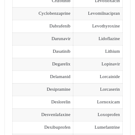
Crizotinib
Levofloxacin
Cyclobenzaprine
Levomilnacipran
Dabrafenib
Levothyroxine
Darunavir
Lidoflazine
Dasatinib
Lithium
Degarelix
Lopinavir
Delamanid
Lorcainide
Desipramine
Lorcaserin
Deslorelin
Lornoxicam
Desvenlafaxine
Loxoprofen
Dexibuprofen
Lumefantrine