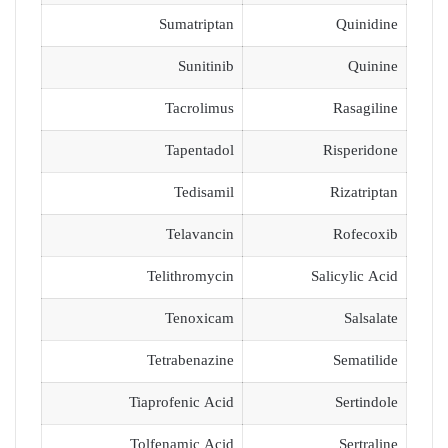
Sumatriptan
Quinidine
Sunitinib
Quinine
Tacrolimus
Rasagiline
Tapentadol
Risperidone
Tedisamil
Rizatriptan
Telavancin
Rofecoxib
Telithromycin
Salicylic Acid
Tenoxicam
Salsalate
Tetrabenazine
Sematilide
Tiaprofenic Acid
Sertindole
Tolfenamic Acid
Sertraline