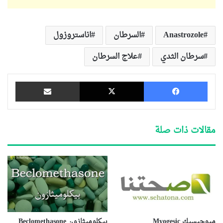
Anastrozole
السرطان
اناستروزول
سرطان الثدي
علاج السرطان
فيسبوك
‫X
مشاركة عبر البريد
مقالات ذات صلة
ميوجيسيك Myogesic
بيكلوميثازون Beclomethasone