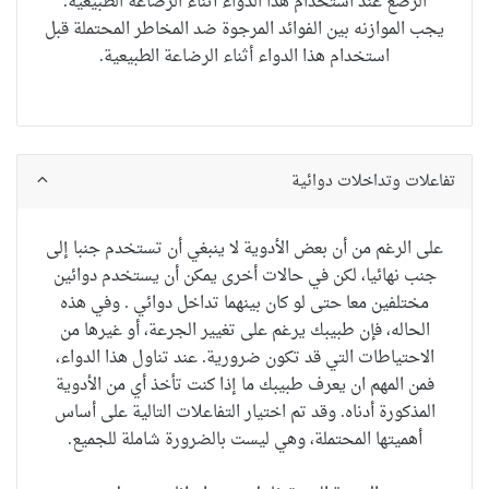
الرضع عند استخدام هذا الدواء أثناء الرضاعة الطبيعية.
يجب الموازنه بين الفوائد المرجوة ضد المخاطر المحتملة قبل
استخدام هذا الدواء أثناء الرضاعة الطبيعية.
تفاعلات وتداخلات دوائية
على الرغم من أن
بعض الأدوية
لا ينبغي أن تستخدم
جنبا إلى
جنب
نهائيا
،
لكن في حالات أخرى
يمكن أن يستخدم
دوائين
مختلفين
معا
حتى لو
كان بينهما تداخل دوائي
. و
في
هذه
الحاله
، فإن طبيبك
يرغم على
تغيير
الجرعة
،
أو
غيرها من
الاحتياطات
التي
قد تكون ضرورية.
عند
تناول هذا الدواء
،
فمن
المهم ان يعرف طبيبك
ما إذا
كنت تأخذ أي
من الأدوية
المذكورة
أدناه
.
وقد تم اختيار
التفاعلات
التالية
على أساس
أهميتها
المحتملة
، وهي ليست
بالضرورة
شاملة للجميع.