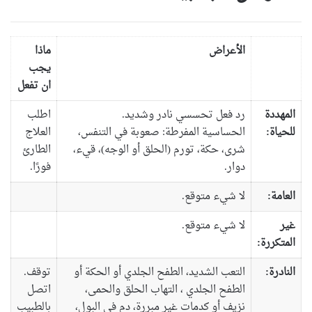
الأعراض
ماذا
يجب
ان تفعل
المهددة
رد فعل تحسسي نادر وشديد.
اطلب
للحياة:
الحساسية المفرطة: صعوبة في التنفس،
العلاج
شرى، حكة، تورم (الحلق أو الوجه)، قيء،
الطارئ
دوار.
فورًا.
العامة:
لا شيء متوقع.
غير
لا شيء متوقع.
المتكررة:
النادرة:
التعب الشديد، الطفح الجلدي أو الحكة أو
توقف.
الطفح الجلدي ، التهاب الحلق والحمى،
اتصل
نزيف أو كدمات غير مبررة، دم في البول،
بالطبيب