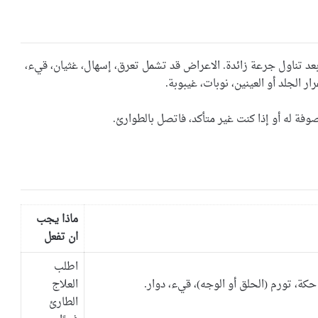
ظهور الأعراض ما يصل إلى 12 ساعة بعد تناول جرعة زائدة. الاعراض قد تشمل تعرق، إسهال، غثيان، قيء،
 الجلد أو العينين، نوبات، غيبوبة.
فة له أو إذا كنت غير متأكد، فاتصل بالطوارئ.
ماذا يجب
ان تفعل
اطلب
ة، تورم (الحلق أو الوجه)، قيء، دوار.
العلاج
الطارئ