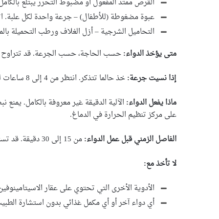
القرص ممتد المفعول أو مضبوط التحرر يبتلع بالكامل
عبوة مضغوطة (للأطفال) – جرعة واحدة لكل علبة. اتب
التحاميل الشرجية – أزل الغلاف ورطب التحميلة بالم
متى يؤخذ الدواء:
حسب الحاجة، حسب الجرعة. قد تتراوح من 4 إلى 8 ساعات بين الج
إذا نسيت جرعة:
خذ حالما تتذكر. انتظر من 4 إلى 8 ساعات للجرعة التالية (يعتمد على الجرعة المستخدمة).
ماذا يفعل الدواء:
الآلية الدقيقة غير معروفة بالكامل. يمنع ن
على مركز تنظيم الحرارة في الدماغ.
الفاصل الزمني قبل عمل الدواء:
من 15 إلى 30 دقيقة. قد تستمر 4 ساعات أو أكثر.
لا تأخذ مع:
الأدوية الأخرى التي تحتوي على عقار الاسيتامينوفي
أي دواء آخر أو أي مكمل غذائي بدون استشارة الطبيب