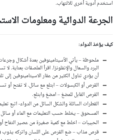
استخدم أدوية أخرى للالتهاب.
الجرعة الدوائية ومعلومات الاست
كيف يؤخذ الدواء:
ملحوظة – يأتي الأسيتامينوفين بعدة أشكال وجرعات 
البرد والسعال والإنفلونزا. اقرأ الملصقات بعناية. لا
أن يؤدي تناول الكثير من عقار الاسيتامينوفين إلى تلف
القرص أو الكبسولات – ابتلع مع سائل. لا تفتح أو تس
القرص القابل للمضغ – امضغ وابتلع.
القطرات السائلة والشكل السائل من الدواء- اتبع تعلي
المسحوق – يخلط حسب التعليمات مع الماء أو سائل آخ
الحبيبات – اخلط مع كمية صغيرة من عصير التفاح أو ا
قرص مذاب – ضع القرص على اللسان واتركه يذوب (أو