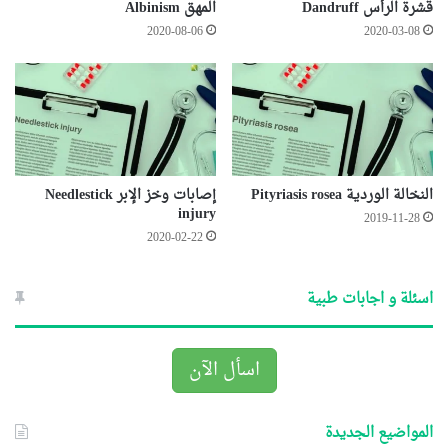
قشرة الرأس Dandruff
المهق Albinism
2020-08-06
2020-03-08
النخالة الوردية Pityriasis rosea
إصابات وخز الإبر Needlestick
injury
2019-11-28
2020-02-22
اسئلة و اجابات طبية
اسأل الآن
المواضيع الجديدة