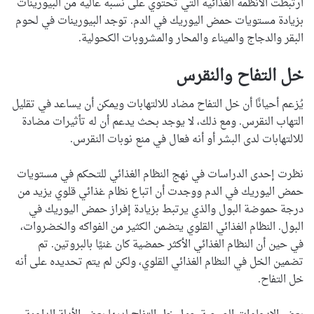
ارتبطت الأنظمة الغذائية التي تحتوي على نسبة عالية من البيورينات
بزيادة مستويات حمض اليوريك في الدم. توجد البيورينات في لحوم
البقر والدجاج والميناء والمحار والمشروبات الكحولية.
خل التفاح والنقرس
يُزعم أحيانًا أن خل التفاح مضاد للالتهابات ويمكن أن يساعد في تقليل
التهاب النقرس. ومع ذلك، لا يوجد بحث يدعم أن له تأثيرات مضادة
للالتهابات لدى البشر أو أنه فعال في منع نوبات النقرس.
نظرت إحدى الدراسات في نهج النظام الغذائي للتحكم في مستويات
حمض اليوريك في الدم ووجدت أن اتباع نظام غذائي قلوي يزيد من
درجة حموضة البول والذي يرتبط بزيادة إفراز حمض اليوريك في
البول. النظام الغذائي القلوي يتضمن الكثير من الفواكه والخضروات،
في حين أن النظام الغذائي الأكثر حمضية كان غنيًا بالبروتين. تم
تضمين الخل في النظام الغذائي القلوي، ولكن لم يتم تحديده على أنه
خل التفاح.