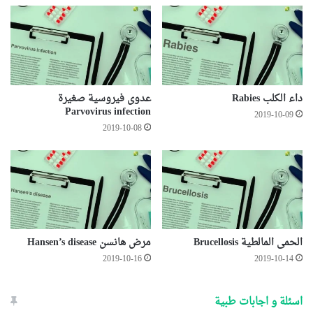
داء الكلب Rabies
عدوى فيروسية صغيرة
Parvovirus infection
2019-10-09
2019-10-08
الحمى المالطية Brucellosis
مرض هانسن Hansen’s disease
2019-10-16
2019-10-14
اسئلة و اجابات طبية