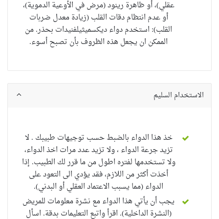
عقلي)، أو
ظاهرة رينود (مرض في الأوعية الدموية)،
أو عدم انتظام دقات القلب (زيادة معدل ضربات
القلب): استخدم دواء ديكسميثيلفنيدات بحذر. من
الممكن ان يجعل هذه الظروف بأن تصبح أسوء.
الاستخدام السليم
خذ هذا الدواء بالضبط حسب توجيهات طبيبك . لا
تزيد جرعة الدواء ، ولا تزيد عدد مرات اخذ الدواء،
ولا تستخدمها لفتره اطول من ما قرر لك الطبيب.
إذا
أخذت أكثر من اللازم، فقد يؤدي الى التعود على
الدواء (مما يسبب الاعتماد العقلي أو البدني).
يجب أن يأتي هذا الدواء مع نشرة معلومات للمريض
(النشرة الداخلية).
اقرأ واتبع التعليمات بدقة.
اسأل