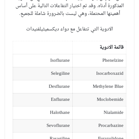
المذكورة
أدناه
.
وقد تم اختيار
التفاعلات
التالية
على أساس
أهميتها
المحتملة
، وهي ليست
بالضرورة
شاملة للجميع.
الادوية التي تتفاعل مع دواء ديكسميثيلفنيدات
قائمة الادوية
Isoflurane
Phenelzine
Selegiline
Isocarboxazid
Desflurane
Methylene Blue
Enflurane
Moclobemide
Halothane
Nialamide
Sevoflurane
Procarbazine
Rasagiline
Furazolidone