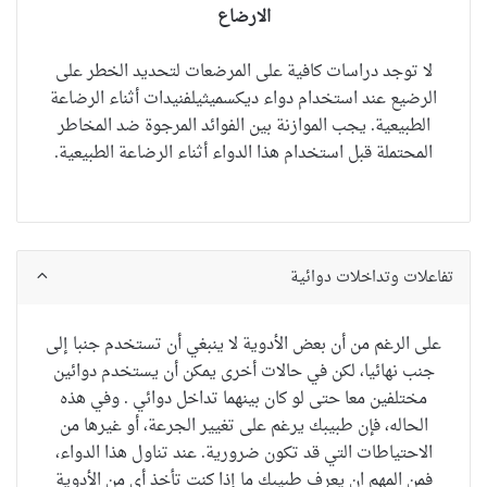
الارضاع
لا توجد دراسات كافية على المرضعات لتحديد الخطر على
الرضيع عند استخدام
دواء ديكسميثيلفنيدات
أثناء الرضاعة
الطبيعية.
يجب الموازنة بين الفوائد المرجوة ضد المخاطر
المحتملة قبل استخدام هذا الدواء أثناء الرضاعة الطبيعية.
تفاعلات وتداخلات دوائية
على الرغم من أن
بعض الأدوية
لا ينبغي أن تستخدم
جنبا إلى
جنب
نهائيا
،
لكن في حالات أخرى
يمكن أن يستخدم
دوائين
مختلفين
معا
حتى لو
كان بينهما تداخل دوائي
. و
في
هذه
الحاله
، فإن طبيبك
يرغم على
تغيير
الجرعة
،
أو
غيرها من
الاحتياطات
التي
قد تكون ضرورية.
عند
تناول هذا الدواء
،
فمن
المهم ان يعرف طبيبك
ما إذا
كنت تأخذ أي
من الأدوية