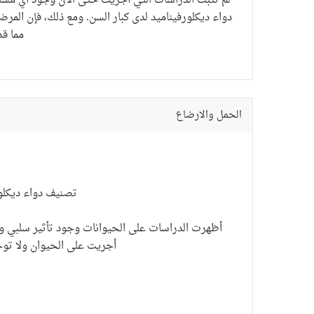
لم تثبت الدراسات التي أجريت حتى الآن وجود أي مشاك
دواء ديكلورفيناميد لدى كبار السن.
ومع ذلك، فإن المرض
مما قد
الحمل والارضاع
تصنيف
دواء ديكلو
أظهرت الدراسات على الحيوانات وجود تأثير سلبي ول
أجريت على الحيوان ولا توج