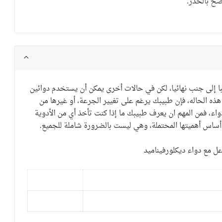
صح بالحذر.
ا إلى جنب
نهائيا
،
لكن في حالات أخرى
يمكن أن يستخدم
دوائين
هذه الحاله
، فإن طبيبك
يرغم على
تغيير
الجرعة
،
أو
غيرها من
واء
، فمن
المهم ان يعرف طبيبك
ما إذا
كنت تأخذ أي
من الأدوية
أساس
أهميتها
المحتملة
، وهي ليست
بالضرورة
شاملة للجميع.
اعل مع دواء ديكلورفيناميد