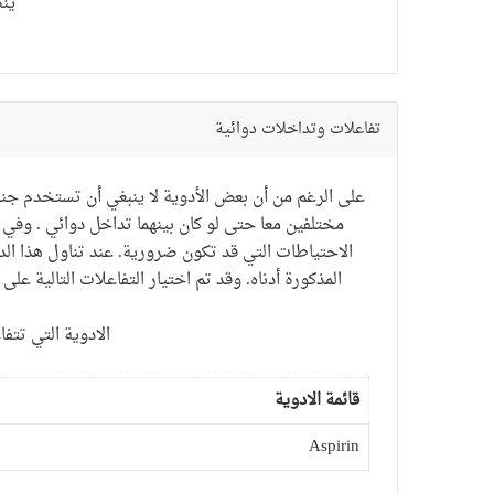
ين
تفاعلات وتداخلات دوائية
على الرغم من أن
بعض الأدوية
لا ينبغي أن تستخدم
جنب
مختلفين
معا
حتى لو
كان بينهما تداخل دوائي
. و
في
الاحتياطات
التي
قد تكون ضرورية.
عند
تناول هذا الد
المذكورة
أدناه
.
وقد تم اختيار
التفاعلات
التالية
على 
الادوية التي تتف
قائمة الادوية
Aspirin