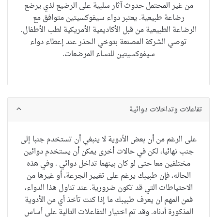
من غير المحتمل حدوث آثار سلبية على الرضيع لذي يرضع
رضاعة طبيعية. يعتبر دواء سيفوكسيتين متوافق مع
الرضاعة الطبيعية من قبل الأكاديمية الأمريكية لطب الأطفال.
توصي الشركة المصنعة بتوخي الحذر عند إعطاء دواء
سيفوكسيتين للنساء المرضعات.
تفاعلات وتداخلات دوائية
على الرغم من أن
بعض الأدوية
لا ينبغي أن تستخدم
جنبا إلى
جنب
نهائيا
،
لكن في حالات أخرى
يمكن أن يستخدم
دوائين
مختلفين
معا
حتى لو
كان بينهما تداخل دوائي
. و
في
هذه
الحاله
، فإن طبيبك
يرغم على
تغيير
الجرعة
،
أو
غيرها من
الاحتياطات
التي
قد تكون ضرورية.
عند
تناول هذا الدواء
،
فمن
المهم ان يعرف طبيبك
ما إذا
كنت تأخذ أي
من الأدوية
المذكورة
أدناه
.
وقد تم اختيار
التفاعلات
التالية
على أساس