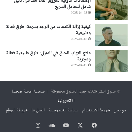
الإسعافات الأولية لحروق الماء الساخن: دليل
شامل للتعامل السريع
2025-04-25
كيفية إزالة الكدمات من الوجه بسرعة: طرق فعالة
وطبيعية
2025-04-15
علاج التهاب الحلق في المنزل: طرق طبيعية فعالة
ومجربة
2025-04-15
© حقوق النشر 2026، جميع الحقوق محفوظة |
صحتنا | مجلة صحتنا
الالكترونية
من نحن
شروط الاستخدام
سياسة الخصوصية
اتصل بنا
خريطة الموقع
فيسبوك
‫X
‫YouTube
ساوند
انستقرام