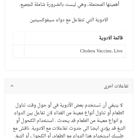
أهميتها
المحتملة
، وهي ليست
بالضرورة
شاملة للجميع.
الادوية التي تتفاعل مع دواء سيفوكسيتين
قائمة الادوية
Cholera Vaccine, Live
تفاعلات اخرى
لا ينبغي أن تستخدم بعض الأدوية في أو حول وقت تناول
الطعام أو تناول أنواع معينة من الغذاء لان تفاعل بين الدواء
و انواع معينة من الطعام قد يحدث . استخدام الكحول أو
التبغ قد يؤدي ايضا الى حدوث تفاعلات مع الادوية.
ناقش مع
طبيب
ك
استخدام
هذا الدواء مع
الطعام
، أو
الكحول
،
أو
التبغ
.