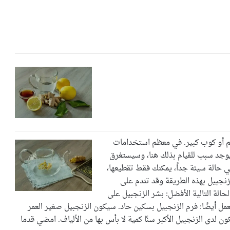
م أو كوب كبير. في معظم استخدامات
 يوجد سبب للقيام بذلك هنا، وسيستغرق
في حالة سيئة جداً، يمكنك فقط تقطيعها،
نجبيل بهذه الطريقة وقد تندم على
حالة التالية الأفضل: بشر الزنجبيل على
يعمل أيضًا: فرم الزنجبيل بسكين حاد. سيكون الزنجبيل صغير العمر
ن لدى الزنجبيل الأكبر سنًا كمية لا بأس بها من الألياف. امضي قدما