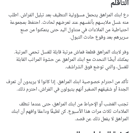
التأقلم
دع ابنك المراهق يتحمل مسؤولية التنظيف بعد تبليل الفراش. اطلب
منه غسل ملابسهم بأنفسهم عند تعرضهم لحادث. احتفظ بمجموعة
احتياطية من الملاءات في متناول اليد حتى يتمكنوا من صنع
سريرهم بعد وقوع حادث التبول.
وفر لابنك المراهق قطعة فماش مرتبة قابلة للغسل تحمي المرتبة.
يمكنك أيضًا التحدث مع ابنك المراهق عن حشوة المراتب القابلة
للغسل، والتي توضع فوق الشراشف.
تأكد من احترام خصوصية ابنك المراهق. إذا كانوا لا يريدون أن تعرف
الجدة أو شقيقهم الصغير أنهم يتبولون في الفراش، احترم ذلك.
تجنب الغضب أو الإحباط من ابنك المراهق، حتى عندما تنظف
الملاءات ثلاث مرات هذا الأسبوع. كن لطيفًا وداعمًا وافهم أن ابنك
المراهق لا يفعل ذلك عن قصد.