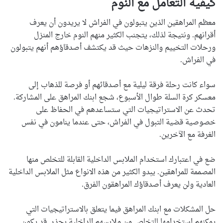
كيفية التعامل مع النوم
معظم المراهقين الذين يتبولون في الفراش لا يريدون أن يعرف
أقرانهم. ونتيجة لذلك، يتجنب الكثير منهم النوم خارج المنزل
ورحلات التخييم والنزهات حيث قد يكتشف أصدقاؤهم أنهم يتبولون
في الفراش.
سواء كانت رحلة فرقة ليلية مع أصدقائهم أو فرصة للذهاب إلى
معسكر كرة السلة طوال الأسبوع، شجع ابنك المراهق على المشاركة.
تحدث عن الاستراتيجيات التي ستساعدهم في الحفاظ على
خصوصية قضية التبول في الفراش، حتى عندما ينامون في نفس
الغرفة مع الآخرين.
ضع في اعتبارك استخدام الملابس الداخلية القابلة للتخلص منها
المصممة للمراهقين. يبدو الكثير من هذه الانواع مثل الملابس الداخلية
العادية ولن يعرف أصدقاؤك المراهقون الفرق.
حل المشكلات مع ابنك المراهق فيما يتعلق بالاستراتيجيات التي
يمكنهم استخدامها للتخلص من ملابسهم الداخلية بحذر. قد يكون