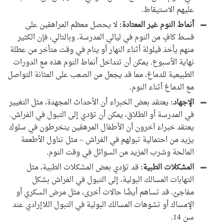
عليهم الاستيقاظ.
أنماط النوم غير المعتادة:
لا يحصل معظم المراهقين على
قسط كافٍ من النوم في ليالي المدرسة. وبالتالي، فإن الكثير
منهم يأخذ قيلولة أثناء النهار أو ينام في وقت متأخر من عطلة
نهاية الأسبوع. يمكن أن تتداخل أنماط النوم هذه مع الدورات
الطبيعية للدماغ، مما قد يجعل من الصعب على المثانة التواصل
مع الدماغ أثناء النوم.
الإجهاد:
يعتقد بعض الخبراء أن الأحداث المجهدة، مثل التغيير
في المدرسة أو الطلاق، يمكن أن تؤدي إلى التبول في الفراش.
يعتقد خبراء آخرون أن الأطفال المرهقين ينخرطون في سلوك
يزيد من احتمالية تبولهم في الفراش – مثل تناول الأطعمة
المالحة وشرب المزيد من السوائل في وقت النوم.
المشكلات الطبية:
قد تؤدي بعض المشكلات الطبية، مثل
التهابات المسالك البولية، إلى التبول في الفراش بشكل
مفاجئ. قد تساهم أيضًا حالات أخرى، مثل مرض السكري أو
الإمساك أو تشوهات المسالك البولية في التبول اللاإرادي عند
سن 14.