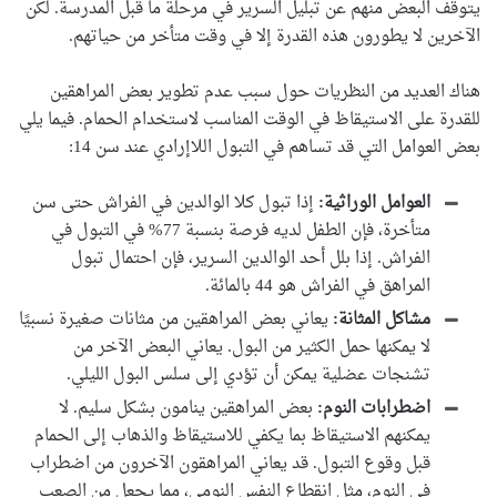
يتوقف البعض منهم عن تبليل السرير في مرحلة ما قبل المدرسة. لكن
الآخرين لا يطورون هذه القدرة إلا في وقت متأخر من حياتهم.
هناك العديد من النظريات حول سبب عدم تطوير بعض المراهقين
للقدرة على الاستيقاظ في الوقت المناسب لاستخدام الحمام. فيما يلي
بعض العوامل التي قد تساهم في التبول اللاإرادي عند سن 14:
العوامل الوراثية:
إذا تبول كلا الوالدين في الفراش حتى سن
متأخرة، فإن الطفل لديه فرصة بنسبة 77% في التبول في
الفراش. إذا بلل أحد الوالدين السرير، فإن احتمال تبول
المراهق في الفراش هو 44 بالمائة.
مشاكل المثانة:
يعاني بعض المراهقين من مثانات صغيرة نسبيًا
لا يمكنها حمل الكثير من البول. يعاني البعض الآخر من
تشنجات عضلية يمكن أن تؤدي إلى سلس البول الليلي.
اضطرابات النوم:
بعض المراهقين ينامون بشكل سليم. لا
يمكنهم الاستيقاظ بما يكفي للاستيقاظ والذهاب إلى الحمام
قبل وقوع التبول. قد يعاني المراهقون الآخرون من اضطراب
في النوم، مثل انقطاع النفس النومي، مما يجعل من الصعب