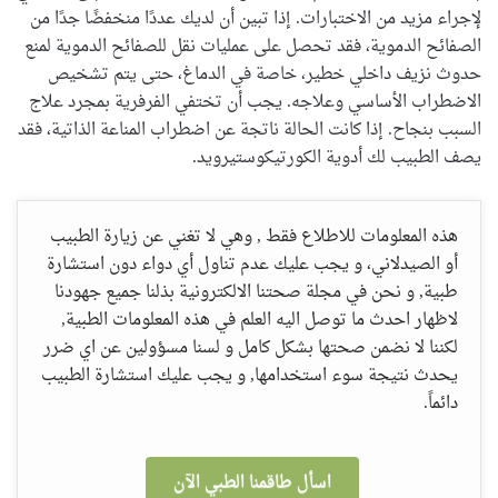
لإجراء مزيد من الاختبارات. إذا تبين أن لديك عددًا منخفضًا جدًا من
الصفائح الدموية، فقد تحصل على عمليات نقل للصفائح الدموية لمنع
حدوث نزيف داخلي خطير، خاصة في الدماغ، حتى يتم تشخيص
الاضطراب الأساسي وعلاجه. يجب أن تختفي الفرفرية بمجرد علاج
السبب بنجاح. إذا كانت الحالة ناتجة عن اضطراب المناعة الذاتية، فقد
يصف الطبيب لك أدوية الكورتيكوستيرويد.
هذه المعلومات للاطلاع فقط , وهي لا تغني عن زيارة الطبيب
أو الصيدلاني، و يجب عليك عدم تناول أي دواء دون استشارة
طبية, و نحن في مجلة صحتنا الالكترونية بذلنا جميع جهودنا
لاظهار احدث ما توصل اليه العلم في هذه المعلومات الطبية,
لكننا لا نضمن صحتها بشكل كامل و لسنا مسؤولين عن اي ضرر
يحدث نتيجة سوء استخدامها, و يجب عليك استشارة الطبيب
دائماً.
اسأل طاقمنا الطبي الآن