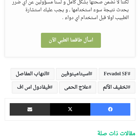
لكننا لا نضمن صحتها بشكل كامل و لسنا مسؤولين عن اي ضرر
يحدث نتيجة سوء استخدامها , و يجب عليك استشارة
الطبيب اولا قبل استخدام اي دواء .
اسأل طاقمنا الطبي الآن
Fevadol SF
اسيتامينوفين
التهاب المفاصل
تخفيف الألم
علاج الحمى
فيفادول اس اف
فيسبوك
‫X
مشاركة عبر البريد
مقالات ذات صلة