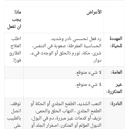
الأعراض
ماذا
يجب
ان تفعل
المهددة
رد فعل تحسسي نادر وشديد.
اطلب
للحياة:
الحساسية المفرطة: صعوبة في التنفس،
العلاج
شرى، حكة، تورم (الحلق أو الوجه)، قيء،
الطارئ
دوار.
فورًا.
العامة:
لا شيء متوقع.
غير
لا شيء متوقع.
المتكررة:
النادرة:
التعب الشديد، الطفح الجلدي أو الحكة أو
توقف.
الطفح الجلدي ، التهاب الحلق والحمى،
اتصل
نزيف أو كدمات غير مبررة، دم في البول،
بالطبيب
التبول المؤلم أو المتكرر، اصفرار الجلد أو
على