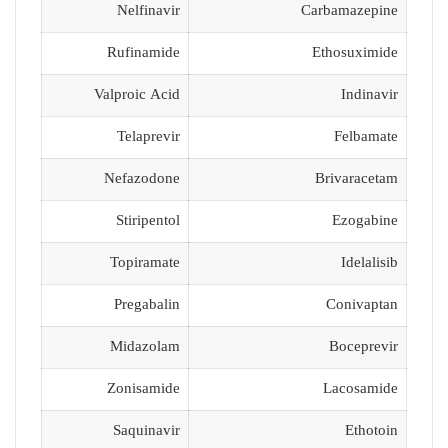
Nelfinavir
Carbamazepine
Rufinamide
Ethosuximide
Valproic Acid
Indinavir
Telaprevir
Felbamate
Nefazodone
Brivaracetam
Stiripentol
Ezogabine
Topiramate
Idelalisib
Pregabalin
Conivaptan
Midazolam
Boceprevir
Zonisamide
Lacosamide
Saquinavir
Ethotoin