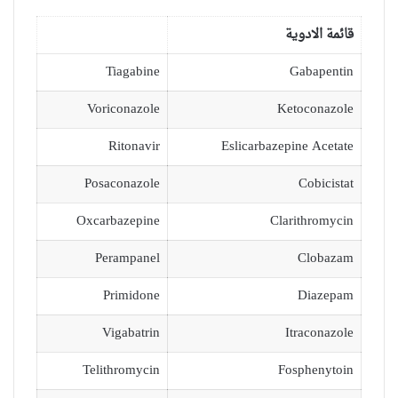
قائمة الادوية
Tiagabine
Gabapentin
Voriconazole
Ketoconazole
Ritonavir
Eslicarbazepine Acetate
Posaconazole
Cobicistat
Oxcarbazepine
Clarithromycin
Perampanel
Clobazam
Primidone
Diazepam
Vigabatrin
Itraconazole
Telithromycin
Fosphenytoin