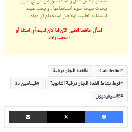
صحتها بشكل كامل و لسنا مسؤولين عن اي ضرر
يحدث نتيجة سوء استخدامها , و يجب عليك
استشارة الطبيب اولا قبل استخدام اي دواء .
اسأل طاقمنا الطبي الآن اذا كان لديك أي اسئلة أو
استفسارات.
Calcifediol
الغدة الجار درقية
فرط نشاط الغدة الجار درقية الثانوية
فيتامين د3
كالسيفيديول
فيسبوك
‫X
مشاركة عبر البريد