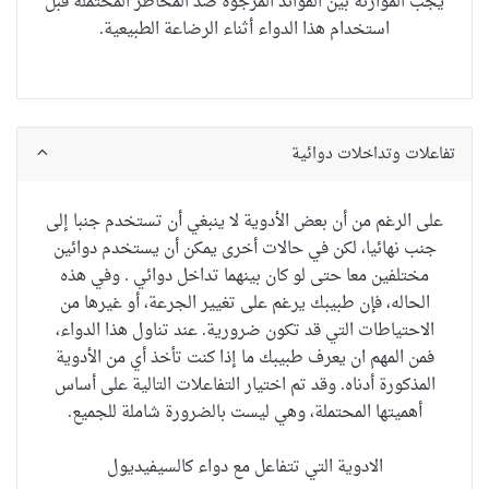
يجب الموازنة بين الفوائد المرجوة ضد المخاطر المحتملة قبل
استخدام هذا الدواء أثناء الرضاعة الطبيعية.
تفاعلات وتداخلات دوائية
على الرغم من أن
بعض الأدوية
لا ينبغي أن تستخدم
جنبا إلى
جنب
نهائيا
،
لكن في حالات أخرى
يمكن أن يستخدم
دوائين
مختلفين
معا
حتى لو
كان بينهما تداخل دوائي
. و
في
هذه
الحاله
، فإن طبيبك
يرغم على
تغيير
الجرعة
،
أو
غيرها من
الاحتياطات
التي
قد تكون ضرورية.
عند
تناول هذا الدواء
،
فمن
المهم ان يعرف طبيبك
ما إذا
كنت تأخذ أي
من الأدوية
المذكورة
أدناه
.
وقد تم اختيار
التفاعلات
التالية
على أساس
أهميتها
المحتملة
، وهي ليست
بالضرورة
شاملة للجميع.
الادوية التي تتفاعل مع دواء كالسيفيديول