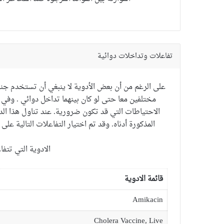
تفاعلات وتداخلات دوائية
على الرغم من أن
بعض الأدوية
لا ينبغي أن تستخدم
جنب
مختلفين
معا
حتى لو
كان بينهما تداخل دوائي
. و
في
الاحتياطات
التي
قد تكون ضرورية.
عند
تناول هذا الد
المذكورة
أدناه
.
وقد تم اختيار
التفاعلات
التالية
على 
الادوية التي تتف
قائمة الادوية
Amikacin
Cholera Vaccine, Live