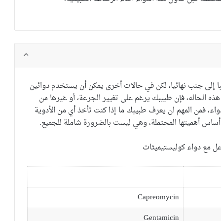
ا إلى جنب
نهائيا
،
لكن في حالات أخرى
يمكن أن يستخدم
دوائين
هذه الحاله
، فإن طبيبك
يرغم على
تغيير
الجرعة
،
أو
غيرها من
واء
، فمن
المهم ان يعرف طبيبك
ما إذا
كنت تأخذ أي
من الأدوية
أساس
أهميتها
المحتملة
، وهي ليست
بالضرورة
شاملة للجميع.
اعل مع دواء كوليستيميثات
Capreomycin
Gentamicin