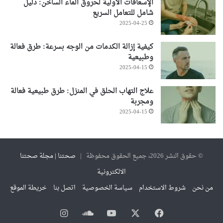
الإسعافات الأولية لحروق الماء الساخن: دليل
شامل للتعامل السريع
2025-04-25
كيفية إزالة الكدمات من الوجه بسرعة: طرق فعالة
وطبيعية
2025-04-15
علاج التهاب الحلق في المنزل: طرق طبيعية فعالة
ومجربة
2025-04-15
© حقوق النشر 2026، جميع الحقوق محفوظة |
صحتنا | مجلة صحتنا
الالكترونية
من نحن
شروط الاستخدام
سياسة الخصوصية
اتصل بنا
خريطة الموقع
فيسبوك
‫X
‫YouTube
ساوند
انستقرام