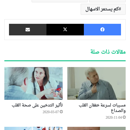
كم يستمر الاسهال
فيسبوك
‫X
مشاركة عبر البريد
مقالات ذات صلة
مسببات لسرعة خفقان القلب
تأثير التدخين على صحة القلب
والصداع
2020-03-07
2020-11-04