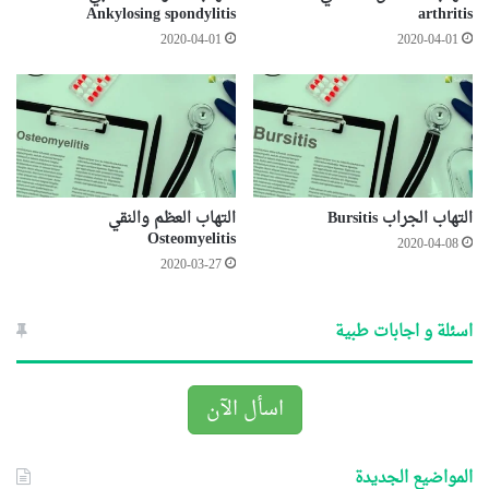
Ankylosing spondylitis
arthritis
2020-04-01
2020-04-01
التهاب الجراب Bursitis
التهاب العظم والنقي
Osteomyelitis
2020-04-08
2020-03-27
اسئلة و اجابات طبية
اسأل الآن
المواضيع الجديدة