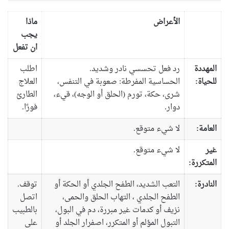
الأعراض
ماذا
يجب
ان تفعل
المهددة
رد فعل تحسسي نادر وشديد.
اطلب
للحياة:
الحساسية المفرطة: صعوبة في التنفس،
العلاج
شرى، حكة، تورم (الحلق أو الوجه)، قيء،
الطارئ
دوار.
فورًا.
العامة:
لا شيء متوقع.
غير
لا شيء متوقع.
المتكررة:
النادرة:
التعب الشديد، الطفح الجلدي أو الحكة أو
توقف.
الطفح الجلدي ، التهاب الحلق والحمى،
اتصل
نزيف أو كدمات غير مبررة، دم في البول،
بالطبيب
التبول المؤلم أو المتكرر، اصفرار الجلد أو
على