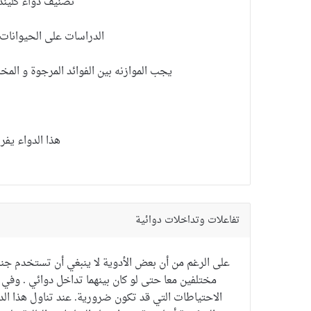
تصنيف
دواء كلين
الدراسات على الحيوانات
يجب الموازنه بين الفوائد المرجوة و المخ
هذا الدواء يفر
تفاعلات وتداخلات دوائية
على الرغم من أن
بعض الأدوية
لا ينبغي أن تستخدم
جنب
مختلفين
معا
حتى لو
كان بينهما تداخل دوائي
. و
في
الاحتياطات
التي
قد تكون ضرورية.
عند
تناول هذا الد