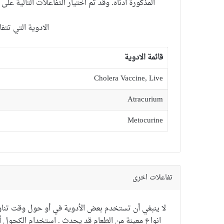
المذكورة
أدناه
.
وقد تم اختيار
التفاعلات
التالية
على 
الادوية التي تتف
قائمة الادوية
Cholera Vaccine, Live
Atracurium
Metocurine
تفاعلات اخرى
لا ينبغي أن تستخدم بعض الأدوية في أو حول وقت تناول ا
انواع معينة من الطعام قد يحدث . استخدام الكحول أو