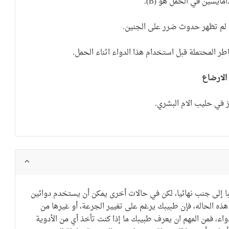
دامايسين
في الحمل هو (B).
 لم تظهر حدوث ضرر على الجنين.
اطر المحتملة قبل استخدام هذا الدواء اثناء الحمل.
الارضاع
ز في حليب الام البشري.
ا إلى جنب
نهائيا
،
لكن في حالات أخرى
يمكن أن يستخدم
دوائين
هذه الحاله
، فإن طبيبك
يرغم على
تغيير
الجرعة
،
أو
غيرها من
واء
، فمن
المهم ان يعرف طبيبك
ما إذا
كنت تأخذ أي
من الأدوية