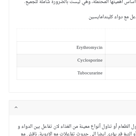
أساس
أهميتها
المحتملة
، وهي ليست
بالضرورة
شاملة للجميع.
اعل مع دواء كليندامايسين
Erythromycin
Cyclosporine
Tubocurarine
لطعام أو تناول أنواع معينة من الغذاء لان تفاعل بين الدواء و
 التبغ قد يؤدي ايضا الى حدوث تفاعلات مع الادوية.
ناقش مع