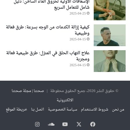
الإسعافات الأولية لحروق الماء الساخن: دليل
شامل للتعامل السريع
2025-04-25
كيفية إزالة الكدمات من الوجه بسرعة: طرق فعالة
وطبيعية
2025-04-15
علاج التهاب الحلق في المنزل: طرق طبيعية فعالة
ومجربة
2025-04-15
© حقوق النشر 2026، جميع الحقوق محفوظة |
صحتنا | مجلة صحتنا
الالكترونية
من نحن
شروط الاستخدام
سياسة الخصوصية
اتصل بنا
خريطة الموقع
فيسبوك
‫X
‫YouTube
ساوند
انستقرام