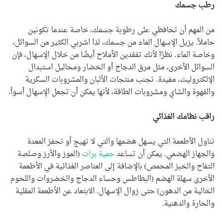
رطب جسمك
من المهم أن تحافظي على رطوبة جسمك، خاصة عندما تكونين
حاملاً. يزيل الإسهال الماء من جسمك، لذا اشربي الكثير من السوائل،
وخاصة الماء. نظرًا لأنك تفقدين الأملاح أيضًا من خلال الإسهال، فإن
السوائل الأخرى، مثل مرق الدجاج أو الخضار ومحاليل استبدال
الإلكتروليت، مفيدة. تجنب منتجات الألبان والمشروبات السكرية
والقهوة والشاي ومشروبات الطاقة، لأنها يمكن أن تجعل الإسهال أسوأ.
راقب نظامك الغذائي
تناول الأطعمة التي يسهل هضمها والتي لا تهيج أو تحفز المعدة
والجهاز الهضمي. يمكن أن تساعد
حمية برات
(الموز والأرز وصلصة
التفاح والخبز المحمص) بالإضافة إلى العناصر الغذائية في الأطعمة
الأخرى سهلة الهضم (البطاطس وحساء الدجاج والخضروات واللحوم
الخالية من الدهون) حتى زوال الإسهال. الابتعاد عن الأطعمة المقلية
والحارة والدهنية.