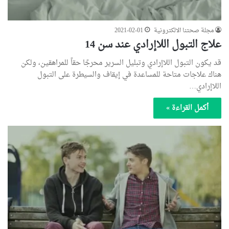
مجلة صحتنا الالكترونية
2021-02-01
علاج التبول اللاإرادي عند سن 14
قد يكون التبول اللاإرادي وتبليل السرير محرجًا حقاً للمراهقين، ولكن
هناك علاجات متاحة للمساعدة في إيقاف والسيطرة على التبول
اللاإرادي…
أكمل القراءة »