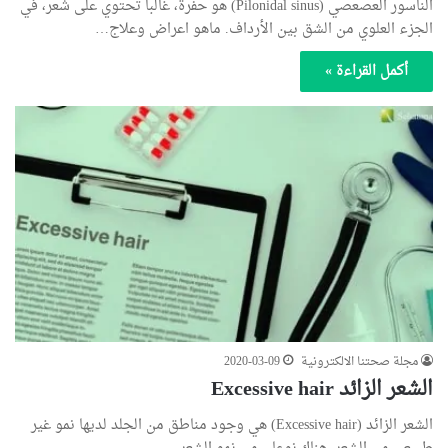
الناسور العصعصي (Pilonidal sinus) هو حفرة، غالباً تحتوي على شعر، في
الجزء العلوي من الشق بين الأرداف. ماهو اعراض وعلاج…
أكمل القراءة »
مجلة صحتنا الالكترونية
2020-03-09
الشعر الزائد Excessive hair
الشعر الزائد (Excessive hair) هي وجود مناطق من الجلد لديها نمو غير