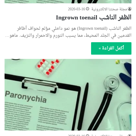
مجلة صحتنا الالكترونية
2020-03-16
الظفر الناشب Ingrown toenail
الظفر الناشب (Ingrown toenail) هو نمو داخلي مؤلم لحواف أظافر
القدمين في الجلد المحيط، مما يسبب التورم والاحمرار والنزيف. ماهو…
أكمل القراءة »