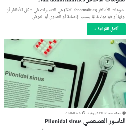
تشوهات الأظافر Nail abnormalities
تشوهات الأظافر (Nail abnormalities) هي التغييرات في شكل الأظافر أو
لونها أو قوامها، غالبًا بسبب الإصابة أو العدوى أو المرض.
أكمل القراءة »
مجلة صحتنا الالكترونية
2020-03-09
الناسور العصعصي Pilonidal sinus