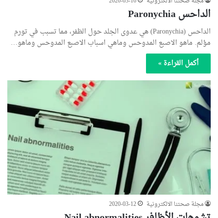
مجلة صحتنا الالكترونية
2020-03-16
الداحس Paronychia
الداحس (Paronychia) هي عدوى الجلد حول الظفر، مما تسبب في تورم
مؤلم. ماهو الاصبع المدوحس وماهي اسباب الاصبع المدوحس وماهو…
أكمل القراءة »
مجلة صحتنا الالكترونية
2020-03-12