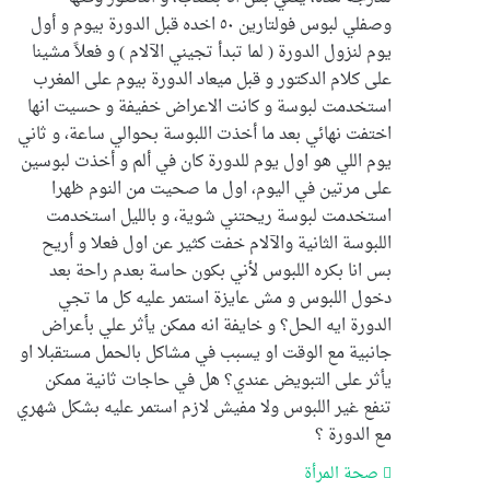
وصفلي لبوس فولتارين ٥٠ اخده قبل الدورة بيوم و أول
يوم لنزول الدورة ( لما تبدأ تجيني الآلام ) و فعلاً مشينا
على كلام الدكتور و قبل ميعاد الدورة بيوم على المغرب
استخدمت لبوسة و كانت الاعراض خفيفة و حسيت انها
اختفت نهائي بعد ما أخذت اللبوسة بحوالي ساعة، و ثاني
يوم اللي هو اول يوم للدورة كان في ألم و أخذت لبوسين
على مرتين في اليوم، اول ما صحيت من النوم ظهرا
استخدمت لبوسة ريحتني شوية، و بالليل استخدمت
اللبوسة الثانية والآلام خفت كثير عن اول فعلا و أريح
بس انا بكره اللبوس لأني بكون حاسة بعدم راحة بعد
دخول اللبوس و مش عايزة استمر عليه كل ما تجي
الدورة ايه الحل؟ و خايفة انه ممكن يأثر علي بأعراض
جانبية مع الوقت او يسبب في مشاكل بالحمل مستقبلا او
يأثر على التبويض عندي؟ هل في حاجات ثانية ممكن
تنفع غير اللبوس ولا مفيش لازم استمر عليه بشكل شهري
مع الدورة ؟
صحة المرأة