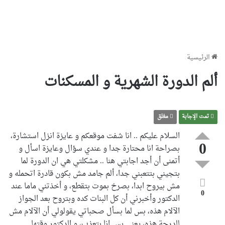
الرئيسية
ألم الدورة الشهرية و المسكنات
تمت الإجابة
مغلق
السلام عليكم .. انا شفت موقعكم و عايزة انزل استشارة،
0
بصراحة انا محتارة جدا و عندي سؤال وعايزة اسأل و
أتمنى أن أجد اجابتي هنا .. مشكلتي هي ان الدورة لما
بتجيني بتتعبني جدا، ألم جامد مش بكون قادرة اتحمله و
مش بيروح ابدا، بصرخ بموت بتقطع، و أخذتني ماما عند
0
الدكتور وأخبرني أن كل البنات كده وبتروح بعد الجواز
الآلام هذه، بس لما بسأل صحباتي يقولولي أن الآلام مش
للدرجة هذه، يعني بس انا بتعذب، و الدكتور وقتها