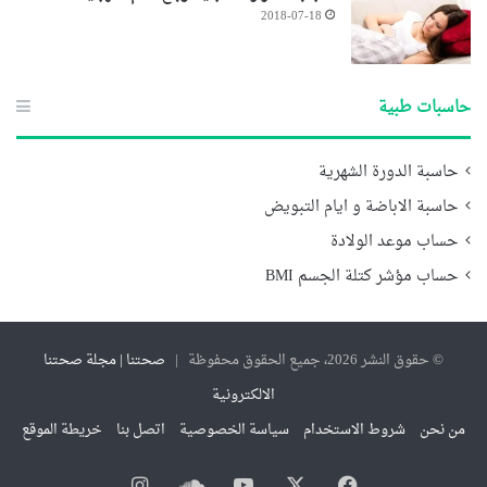
2018-07-18
حاسبات طبية
حاسبة الدورة الشهرية
حاسبة الاباضة و ايام التبويض
حساب موعد الولادة
حساب مؤشر كتلة الجسم BMI
© حقوق النشر 2026، جميع الحقوق محفوظة |
صحتنا | مجلة صحتنا
الالكترونية
من نحن
شروط الاستخدام
سياسة الخصوصية
اتصل بنا
خريطة الموقع
فيسبوك
‫X
‫YouTube
ساوند
انستقرام