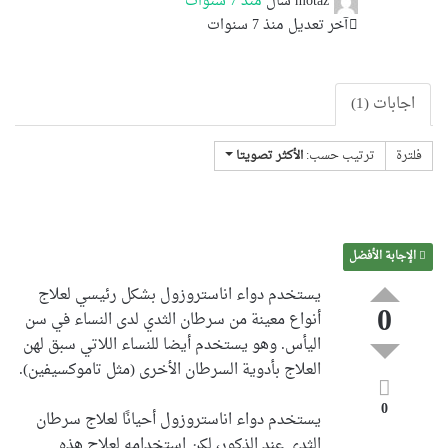
motaz
سأل
منذ 7 سنوات
آخر تعديل منذ 7 سنوات
اجابات (1)
فلترة
ترتيب حسب:
الأكثر تصويتا
الإجابة الأفضل
يستخدم دواء اناستروزول بشكل رئيسي لعلاج
0
أنواع معينة من سرطان الثدي لدى النساء في سن
اليأس.
وهو يستخدم أيضا للنساء اللاتي سبق لهن
العلاج بأدوية السرطان الأخرى (مثل تاموكسيفين).
0
يستخدم دواء اناستروزول أحيانًا لعلاج سرطان
الثدي عند الذكور، لكن استخدامه لعلاج هذه