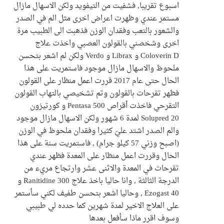
اسبوع تقريبا, فشفيت من التيفويد ولكن الاسهال مازال
مستمر عندي وظهرت اعراض اخرى مثل الم في الصدر
والشعور بالتعب وفقدان الوزن فذهبت الى الطبيب مرة
اخرى وشخصني بالقولون العصبي واخذت علاج
Coloverin D و Librax و Verdo ولكن لم اشعر بتحسن
ملحوظ والاسهال مازال موجود فاستمريت على هذا
الحال حتى عام 2017 قررت اعمل منظار على القولون
فظهر تقرحات بالقولون وتم تشخيصي بالتهاب القولون
التقرحي فاخذت أقراص Pentasa 500 و كورتيزون
Solupred 20 لمدة 6 شهور ولكن الاسهال مازال موجود
والم الصدر اشتد عليّ كثيرا وفقدان ملحوظ في الوزن
(اصبح وزني 57 كيلو جرام) , فاستمريت سنة على هذا
الحال وقررت اعمل منظار على المعدة فظهر عندي
تقرحات في المعدة والاثنى عشر وارتجاع مريء من
الدرجة الثالثة , وانا حاليا باخذ علاج Ranitidine 300 و
Ezogast 40 , وحاليا اشعر بتحسن طفيف لكني سأستمر
على العلاج الاخير لمدة شهرين كما حدده لي طبيبي
وسوف اقرر ماذا سأفعل بعدها