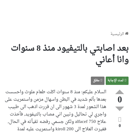
الرئيسية
بعد اصابتي بالتيفيود منذ 8 سنوات
وانا أعاني
تمت الإجابة
مغلق
السلام عليكم: منذ 8 سنوات اكلت طعام ملوث واحسست
0
بعدها بألم شديد في البطن واسهال مزمن واستمريت على
هذا الشعور لمدة 3 شهور الى ان قررت اذهب الى طبيب
واجري لي تحاليل وتبين اني مصاب بالتيفويد, فأخذت
علاج alfacef 750 ولكن جسمي رفضه تقيأته في الحال,
0
فغيرت العلاج الى kiroll 200 واستمريت عليه لمدة