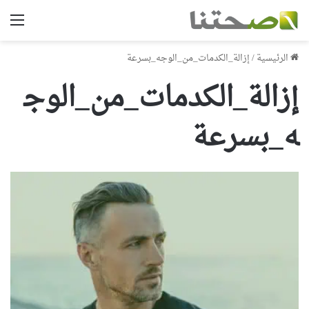
الق
الرئيسية
/
إزالة_الكدمات_من_الوجه_بسرعة
إزالة_الكدمات_من_الوج
ه_بسرعة