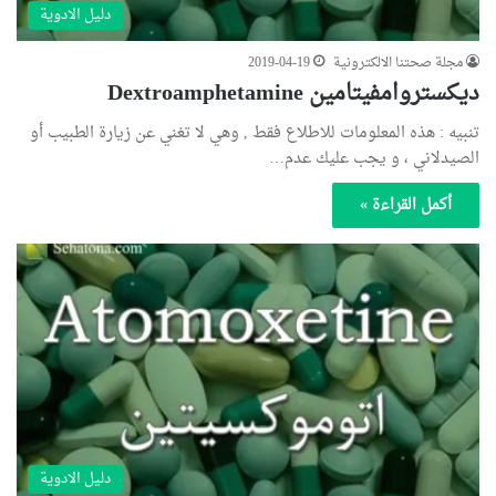
دليل الادوية
مجلة صحتنا الالكترونية
2019-04-19
ديكستروامفيتامين Dextroamphetamine
تنبيه : هذه المعلومات للاطلاع فقط , وهي لا تغني عن زيارة الطبيب أو
الصيدلاني ، و يجب عليك عدم…
أكمل القراءة »
دليل الادوية